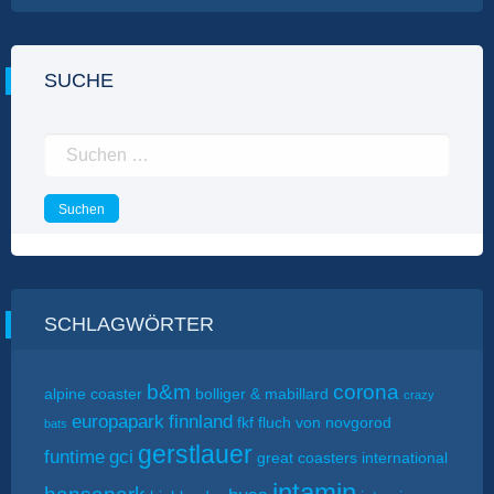
SUCHE
Suchen
nach:
SCHLAGWÖRTER
b&m
corona
alpine coaster
bolliger & mabillard
crazy
europapark
finnland
fkf
fluch von novgorod
bats
gerstlauer
funtime
gci
great coasters international
intamin