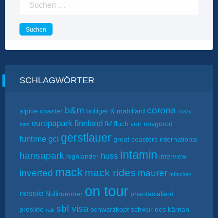
Suchen
nach:
SCHLAGWÖRTER
b&m
corona
alpine coaster
bolliger & mabillard
crazy
europapark
finnland
fkf
fluch von novgorod
bats
gerstlauer
funtime
gci
great coasters international
intamin
hansapark
huss
highlander
interview
mack
mack rides
inverted
maurer
münchen
on tour
nessie
Nullnummer
phantasialand
sbf visa
proslide
schwarzkopf
schwur des kärnan
raik