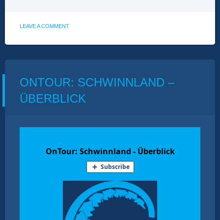
ON
LEAVE A COMMENT
ONTOUR:
TYKKIMÄKI
ONTOUR: SCHWINNLAND –
ÜBERBLICK