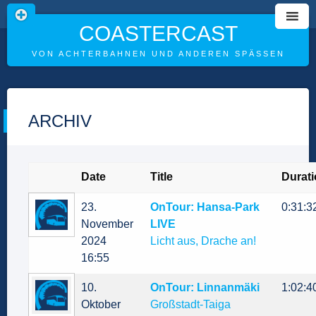
COASTERCAST
VON ACHTERBAHNEN UND ANDEREN SPÄSSEN
Skip
to
ARCHIV
content
Date
Title
Durat
23.
OnTour: Hansa-Park
0:31:3
November
LIVE
2024
Licht aus, Drache an!
16:55
10.
OnTour: Linnanmäki
1:02:4
Oktober
Großstadt-Taiga