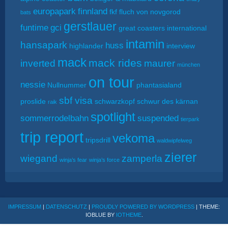
europapark
finnland
fkf
fluch von novgorod
bats
gerstlauer
funtime
gci
great coasters international
intamin
hansapark
huss
highlander
interview
mack
mack rides
inverted
maurer
münchen
on tour
nessie
Nullnummer
phantasialand
sbf visa
proslide
schwarzkopf
schwur des kärnan
raik
spotlight
sommerrodelbahn
suspended
tierpark
trip report
vekoma
tripsdrill
waldwipfelweg
zierer
wiegand
zamperla
winja’s fear
winja’s force
IMPRESSUM
|
DATENSCHUTZ
|
PROUDLY POWERED BY WORDPRESS
|
THEME:
IOBLUE BY
IOTHEME
.