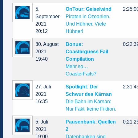
5.
OnTour: Geiselwind
2:25:0
September
Piraten in Ozeanien.
2021
Und Hühner. Viele
20:12
Hühner!
30. August
Bonus:
0:22:3
2021
Coasterguess Fail
19:40
Compilation
Mehr so…
CoasterFails?
27. Juli
Spotlight: Der
2:31:4
2021
Schwur des Kärnan
16:35
Die Bahn im Kärnan:
Nur Fakt, keine Fiktion.
5. Juli
Pausenbank: Quellen
0:21:2
2021
2
19:00
Datenbanken sind