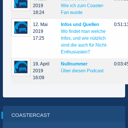
2019
Wie ich zum Coaster-
18:24
Fan wurde
12. Mai
Infos und Quellen
0:51:1
2019
Wo findet man welche
17:25
Infos, und wie nützlich
sind die auch für Nicht-
Enthusiasten?
19. April
Nullnummer
0:03:4
2019
Über diesen Podcast
16:09
COASTERCAST