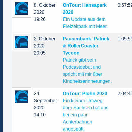
8. Oktober
OnTour: Hansapark
0:57:5
2020
2020
19:26
Ein Update aus dem
Freizeitpark mit Meer.
2. Oktober
Pausenbank: Patrick
1:05:5
2020
& RollerCoaster
20:05
Tycoon
Patrick gibt sein
Podcastdebut und
spricht mit mir über
Kindheitserinnerungen.
24.
OnTour: Plohn 2020
2:04:4
September
Ein kleiner Umweg
2020
über Sachsen hat uns
14:10
bei ein paar
Achterbahnen
angespült.