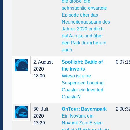
die große, die
sehnsüchtig erwartete
Episode über das
Neuheitengespann des
Jahres 2020 endlich
da! Ach ja, und über
den Park drum herum
auch.
2. August
Spotlight: Battle of
0:07:1
2020
the Inverts
18:00
Wieso ist eine
Suspended Looping
Coaster ein Inverted
Coaster?
30. Juli
OnTour: Bayernpark
2:00:3
2020
Ein Novum, ein
13:29
Novum! Zum Ersten
mal ein Parkbesuch zu