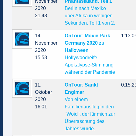
November
Phantasialand, Teil 1
2020
Berlin nach Mexiko
21:48
über Afrika in wenigen
Sekunden. Teil 1 von 2.
14.
OnTour: Movie Park
1:13:0
November
Germany 2020 zu
2020
Halloween
15:58
Hollywoodreife
Apokalypse-Stimmung
während der Pandemie
11.
OnTour: Sankt
0:15:2
Oktober
Englmar
2020
Von einem
16:01
Familienausflug in den
"Woid", der für mich zur
Überraschung des
Jahres wurde.