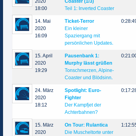
2020
Coaster (1/3)
18:00
Teil 1: Inverted Coaster
14. Mai
Ticket-Terror
0:28:4
2020
Ein kleiner
16:09
Spaziergang mit
persönlichen Updates.
15. April
Pausenbank 1:
0:21:0
2020
Murphy lässt grüßen
19:29
Tonschmerzen, Alpine-
Coaster und Blödsinn.
24. März
Spotlight: Euro-
0:17:2
2020
Fighter
18:12
Der Kampfjet der
Achterbahnen?
15. März
On Tour: Rulantica
1:12:5
2020
Die Muscheltorte unter