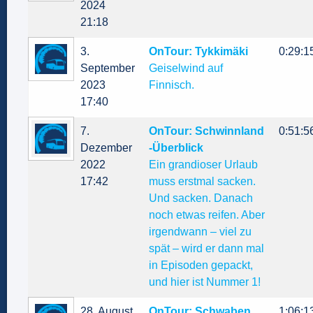
2024
21:18
3.
OnTour: Tykkimäki
0:29:1
September
Geiselwind auf
2023
Finnisch.
17:40
7.
OnTour: Schwinnland
0:51:5
Dezember
-Überblick
2022
Ein grandioser Urlaub
17:42
muss erstmal sacken.
Und sacken. Danach
noch etwas reifen. Aber
irgendwann – viel zu
spät – wird er dann mal
in Episoden gepackt,
und hier ist Nummer 1!
28. August
OnTour: Schwaben
1:06:1