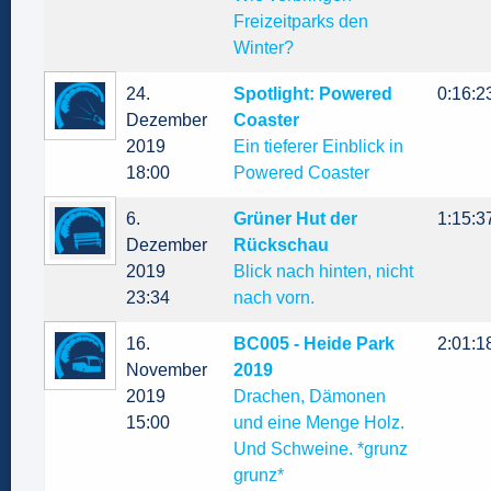
Freizeitparks den
Winter?
24.
Spotlight: Powered
0:16:2
Dezember
Coaster
2019
Ein tieferer Einblick in
18:00
Powered Coaster
6.
Grüner Hut der
1:15:3
Dezember
Rückschau
2019
Blick nach hinten, nicht
23:34
nach vorn.
16.
BC005 - Heide Park
2:01:1
November
2019
2019
Drachen, Dämonen
15:00
und eine Menge Holz.
Und Schweine. *grunz
grunz*