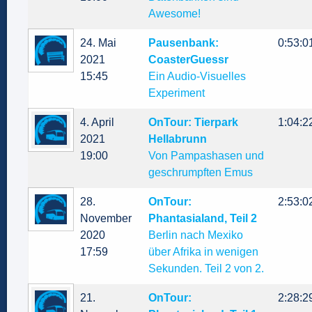
Awesome!
24. Mai
Pausenbank:
0:53:0
2021
CoasterGuessr
15:45
Ein Audio-Visuelles
Experiment
4. April
OnTour: Tierpark
1:04:2
2021
Hellabrunn
19:00
Von Pampashasen und
geschrumpften Emus
28.
OnTour:
2:53:0
November
Phantasialand, Teil 2
2020
Berlin nach Mexiko
17:59
über Afrika in wenigen
Sekunden. Teil 2 von 2.
21.
OnTour:
2:28:2