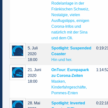
Rodelanlage in der
Fränkischen Schweiz,
Nostalgie, vielen
Ausflugstipps, einigen
Corona-Infos und
natürlich mit der Sina
und dem Oli.
5. Juli
Spotlight: Suspended
0:19:2
2020
Coaster
18:00
Hin und her.
21. Juni
OnTour: Europapark
1:14:5
2020
zu Corona-Zeiten
18:00
Masken,
Kinderfahrgeschäfte,
Pommes-Enten
28. Mai
Spotlight: Inverted
0:22:1