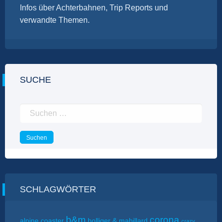
Infos über Achterbahnen, Trip Reports und
verwandte Themen.
SUCHE
Suchen
nach:
SCHLAGWÖRTER
b&m
corona
alpine coaster
bolliger & mabillard
crazy