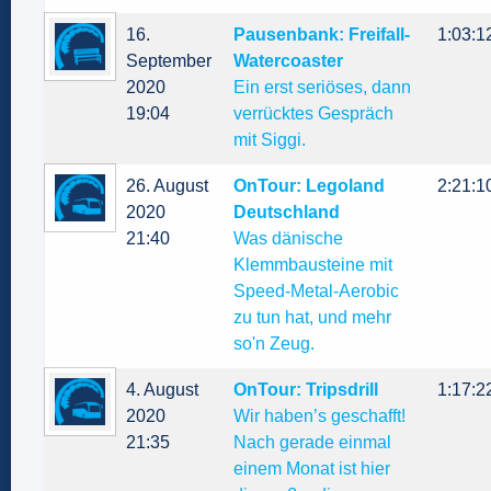
16.
Pausenbank: Freifall-
1:03:1
September
Watercoaster
2020
Ein erst seriöses, dann
19:04
verrücktes Gespräch
mit Siggi.
26. August
OnTour: Legoland
2:21:1
2020
Deutschland
21:40
Was dänische
Klemmbausteine mit
Speed-Metal-Aerobic
zu tun hat, und mehr
so'n Zeug.
4. August
OnTour: Tripsdrill
1:17:2
2020
Wir haben’s geschafft!
21:35
Nach gerade einmal
einem Monat ist hier