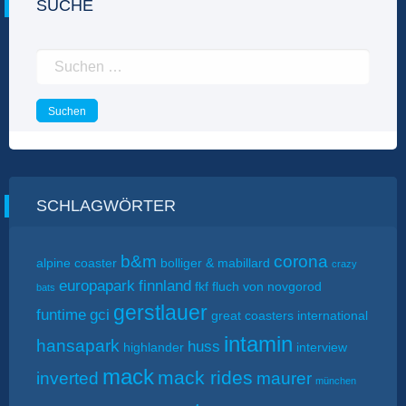
SUCHE
Suchen
nach:
SCHLAGWÖRTER
b&m
corona
alpine coaster
bolliger & mabillard
crazy
europapark
finnland
fkf
fluch von novgorod
bats
gerstlauer
funtime
gci
great coasters international
intamin
hansapark
huss
highlander
interview
mack
mack rides
inverted
maurer
münchen