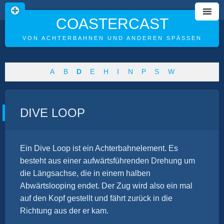
COASTERCAST
VON ACHTERBAHNEN UND ANDEREN SPÄSSEN
Skip
A
B
D
E
H
I
N
P
S
W
to
content
DIVE LOOP
Ein Dive Loop ist ein Achterbahnelement. Es
besteht aus einer aufwärtsführenden Drehung um
die Längsachse, die in einem halben
Abwärtslooping endet. Der Zug wird also ein mal
auf den Kopf gestellt und fährt zurück in die
Richtung aus der er kam.