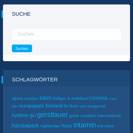
SUCHE
Suchen
nach:
SCHLAGWÖRTER
b&m
corona
alpine coaster
bolliger & mabillard
crazy
europapark
finnland
fkf
fluch von novgorod
bats
gerstlauer
funtime
gci
great coasters international
intamin
hansapark
huss
highlander
interview