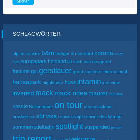
SCHLAGWÖRTER
b&m
corona
alpine coaster
bolliger & mabillard
crazy
europapark
finnland
fkf
fluch von novgorod
bats
gerstlauer
funtime
gci
great coasters international
intamin
hansapark
huss
highlander
interview
mack
mack rides
inverted
maurer
münchen
on tour
nessie
Nullnummer
phantasialand
sbf visa
proslide
schwarzkopf
schwur des kärnan
raik
spotlight
sommerrodelbahn
suspended
tierpark
trip report
vekoma