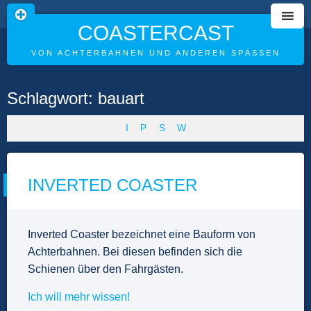
COASTERCAST
VON ACHTERBAHNEN UND ANDEREN SPÄSSEN
Skip
Schlagwort:
bauart
to
content
I
P
S
W
INVERTED COASTER
Inverted Coaster bezeichnet eine Bauform von
Achterbahnen. Bei diesen befinden sich die
Schienen über den Fahrgästen.
Ich will mehr wissen!