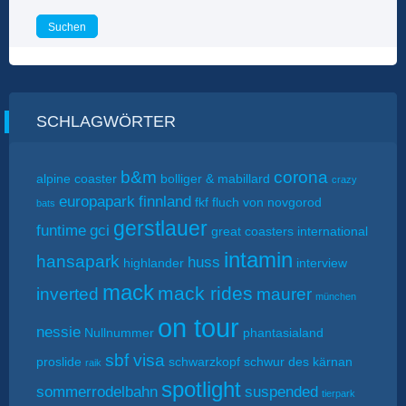
SCHLAGWÖRTER
b&m
corona
alpine coaster
bolliger & mabillard
crazy
europapark
finnland
fkf
fluch von novgorod
bats
gerstlauer
funtime
gci
great coasters international
intamin
hansapark
huss
highlander
interview
mack
mack rides
inverted
maurer
münchen
on tour
nessie
Nullnummer
phantasialand
sbf visa
proslide
schwarzkopf
schwur des kärnan
raik
spotlight
sommerrodelbahn
suspended
tierpark