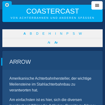
COASTERCAST
VON ACHTERBAHNEN UND ANDEREN SPÄSSEN
Skip
A
B
D
E
H
I
N
P
S
W
to
Ai
Ar
content
ARROW
Amerikanische Achterbahnhersteller, der wichtige
Meilensteine im Stahlachterbahnbau zu
verantworten hat.
Am einfachsten ist es hier, sich die diversen