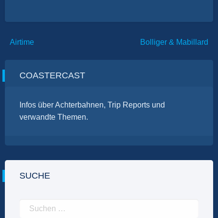
Beitragsnavigation
Airtime
Bolliger & Mabillard
COASTERCAST
Infos über Achterbahnen, Trip Reports und
verwandte Themen.
SUCHE
Suchen
nach: