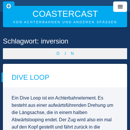
COASTERCAST
VON ACHTERBAHNEN UND ANDEREN SPÄSSEN
Skip
Schlagwort:
inversion
to
content
D
I
N
DIVE LOOP
Ein Dive Loop ist ein Achterbahnelement. Es
besteht aus einer aufwärtsführenden Drehung um
die Längsachse, die in einem halben
Abwärtslooping endet. Der Zug wird also ein mal
auf den Kopf gestellt und fährt zurück in die