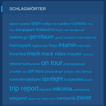
SCHLAGWÖRTER
b&m
corona
alpine coaster
bolliger & mabillard
crazy
europapark
finnland
fkf
fluch von novgorod
bats
gerstlauer
funtime
gci
great coasters international
intamin
hansapark
huss
highlander
interview
mack
mack rides
inverted
maurer
münchen
on tour
nessie
Nullnummer
phantasialand
sbf visa
proslide
schwarzkopf
schwur des kärnan
raik
spotlight
sommerrodelbahn
suspended
tierpark
trip report
vekoma
tripsdrill
waldwipfelweg
zierer
wiegand
zamperla
winja’s fear
winja’s force