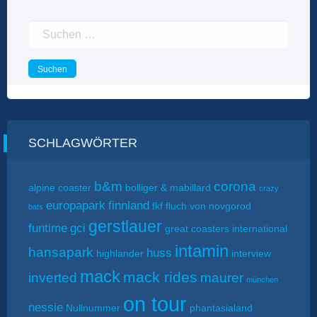
Suchen
nach:
SCHLAGWÖRTER
b&m
corona
alpine coaster
bolliger & mabillard
crazy
europapark
finnland
fkf
fluch von novgorod
bats
gerstlauer
funtime
gci
great coasters international
intamin
hansapark
huss
highlander
interview
mack
mack rides
inverted
maurer
münchen
on tour
nessie
Nullnummer
phantasialand