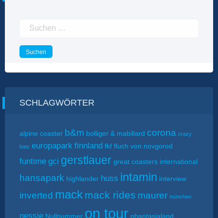
Suchen
nach:
SCHLAGWÖRTER
b&m
corona
alpine coaster
bolliger & mabillard
crazy
europapark
finnland
fkf
fluch von novgorod
bats
gerstlauer
funtime
gci
great coasters international
intamin
hansapark
huss
highlander
interview
mack
mack rides
inverted
maurer
münchen
on tour
nessie
Nullnummer
phantasialand