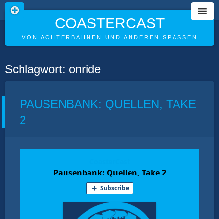
COASTERCAST
VON ACHTERBAHNEN UND ANDEREN SPÄSSEN
Skip
Schlagwort:
onride
to
content
PAUSENBANK: QUELLEN, TAKE
2