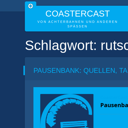
COASTERCAST
VON ACHTERBAHNEN UND ANDEREN
SPÄSSEN
Skip
Schlagwort:
ruts
to
content
PAUSENBANK: QUELLEN, TA