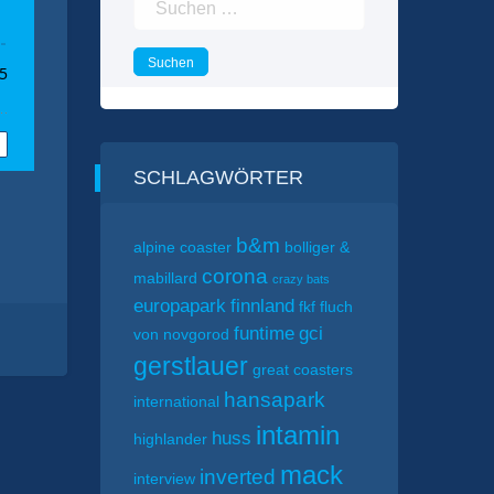
nach:
SCHLAGWÖRTER
b&m
alpine coaster
bolliger &
corona
mabillard
crazy bats
europapark
finnland
fkf
fluch
funtime
gci
von novgorod
gerstlauer
great coasters
hansapark
international
intamin
huss
highlander
mack
inverted
interview