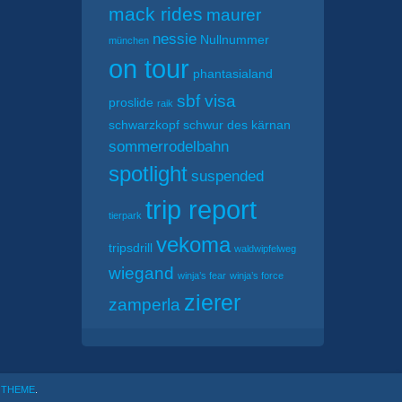
mack rides
maurer
nessie
Nullnummer
münchen
on tour
phantasialand
sbf visa
proslide
raik
schwarzkopf
schwur des kärnan
sommerrodelbahn
spotlight
suspended
trip report
tierpark
vekoma
tripsdrill
waldwipfelweg
wiegand
winja’s fear
winja’s force
zierer
zamperla
OTHEME
.