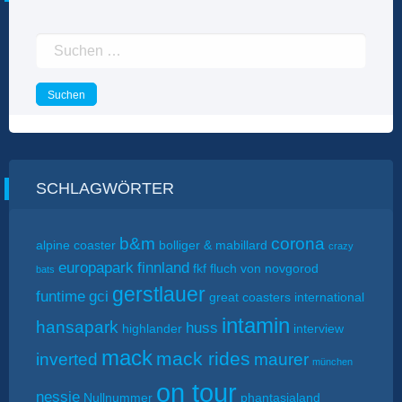
Suchen
nach:
SCHLAGWÖRTER
b&m
corona
alpine coaster
bolliger & mabillard
crazy
europapark
finnland
fkf
fluch von novgorod
bats
gerstlauer
funtime
gci
great coasters international
intamin
hansapark
huss
highlander
interview
mack
mack rides
inverted
maurer
münchen
on tour
nessie
Nullnummer
phantasialand