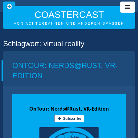
COASTERCAST
VON ACHTERBAHNEN UND ANDEREN SPÄSSEN
Skip
Schlagwort:
virtual reality
to
content
ONTOUR: NERDS@RUST, VR-
EDITION