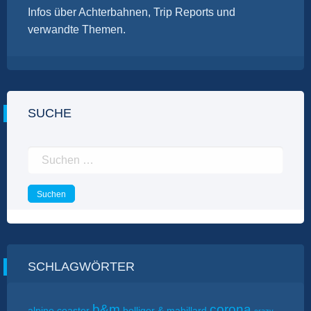
Infos über Achterbahnen, Trip Reports und
verwandte Themen.
SUCHE
Suchen
nach:
SCHLAGWÖRTER
b&m
corona
alpine coaster
bolliger & mabillard
crazy