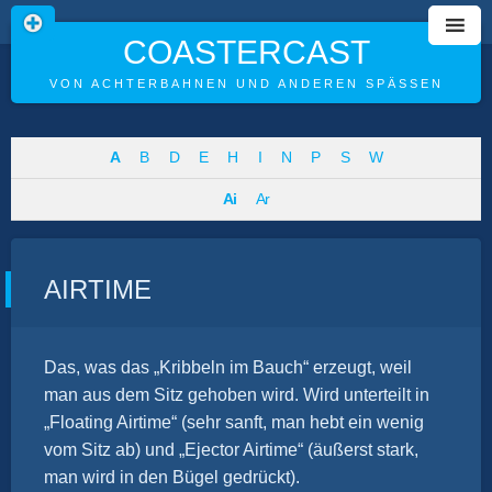
COASTERCAST
VON ACHTERBAHNEN UND ANDEREN SPÄSSEN
Skip
A
B
D
E
H
I
N
P
S
W
to
Ai
Ar
content
AIRTIME
Das, was das „Kribbeln im Bauch“ erzeugt, weil
man aus dem Sitz gehoben wird. Wird unterteilt in
„Floating Airtime“ (sehr sanft, man hebt ein wenig
vom Sitz ab) und „Ejector Airtime“ (äußerst stark,
man wird in den Bügel gedrückt).