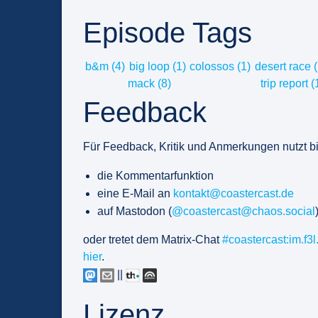
Episode Tags
b&m (4)
big loop (1)
colossos (1)
desert race (
mack (8)
trip report (
Feedback
Für Feedback, Kritik und Anmerkungen nutzt bi
die Kommentarfunktion
eine E-Mail an
kontakt@coastercast.de
auf Mastodon (
@coastercast@chaos.social
oder tretet dem Matrix-Chat
#coastercast:im.f3l
hier
.
||
Lizenz