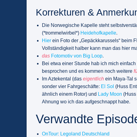
Korrekturen & Anmerku
Die Norwegische Kapelle steht selbstverstä
(*trommelwirbel*)
Heidehofkapelle
.
Hier
ein Foto der „Gepäckkarussels“ beim Fl
Vollständigkeit halber kann man das hier m
das
Fotomotiv von Big Loop
.
Bei etwa einer Stunde hab ich mich einfach 
besprochen und es kommen noch weitere
f
Im Aztekental (das
eigentlich
ein Maya-Tal s
sonder vier Fahrgeschäfte:
El Sol
(Huss Ente
ähnlich einem Rotor) und
Lady Moon
(Huss 
Ahnung wo ich das aufgeschnappt habe.
Verwandte Episod
OnTour: Legoland Deutschland