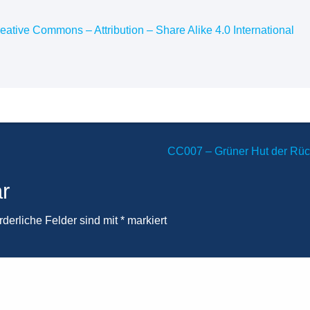
eative Commons – Attribution – Share Alike 4.0 International
CC007 – Grüner Hut der Rü
r
rderliche Felder sind mit
*
markiert