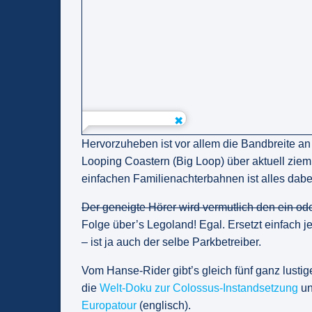
Hervorzuheben ist vor allem die Bandbreite an
Looping Coastern (Big Loop) über aktuell zie
einfachen Familienachterbahnen ist alles dabe
Der geneigte Hörer wird vermutlich den ein od
Folge über’s Legoland! Egal. Ersetzt einfach j
– ist ja auch der selbe Parkbetreiber.
Vom Hanse-Rider gibt’s gleich fünf ganz lusti
die
Welt-Doku zur Colossus-Instandsetzung
un
Europatour
(englisch).