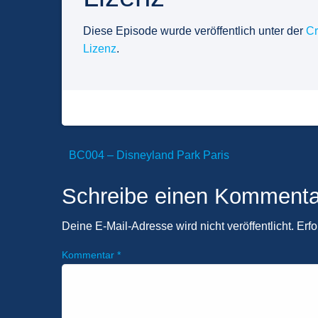
Diese Episode wurde veröffentlich unter der
Cr
Lizenz
.
BC004 – Disneyland Park Paris
Beitragsnavigation
Schreibe einen Kommenta
Deine E-Mail-Adresse wird nicht veröffentlicht.
Erfo
Kommentar
*