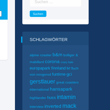
nach:
SCHLAGWÖRTER
b&m
alpine coaster
bolliger &
corona
mabillard
crazy bats
europapark
finnland
fkf
fluch
,
funtime
gci
von novgorod
gerstlauer
great coasters
hansapark
international
intamin
huss
highlander
mack
inverted
interview