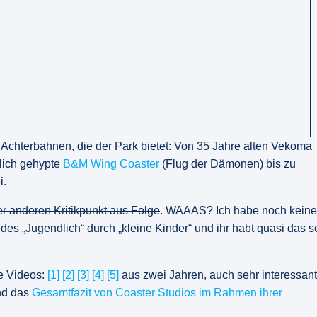
 Achterbahnen, die der Park bietet: Von 35 Jahre alten Vekoma
mlich gehypte
B&M
Wing Coaster
(Flug der Dämonen) bis zu
i.
er anderen Kritikpunkt aus Folge
. WAAAS? Ich habe noch keine
edes „Jugendlich“ durch „kleine Kinder“ und ihr habt quasi das s
ge Videos:
[1]
[2]
[3]
[4]
[5]
aus zwei Jahren, auch sehr interessant 
d das
Gesamtfazit von Coaster Studios im Rahmen ihrer