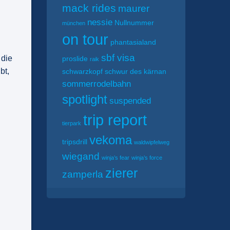
mack rides
maurer
nessie
Nullnummer
münchen
on tour
phantasialand
sbf visa
 die
proslide
raik
bt,
schwarzkopf
schwur des kärnan
sommerrodelbahn
spotlight
suspended
trip report
tierpark
vekoma
tripsdrill
waldwipfelweg
wiegand
winja’s fear
winja’s force
zierer
zamperla