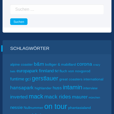
Suchen
nach:
SCHLAGWÖRTER
b&m
corona
alpine coaster
bolliger & mabillard
crazy
europapark
finnland
fkf
fluch von novgorod
bats
gerstlauer
funtime
gci
great coasters international
intamin
hansapark
huss
highlander
interview
mack
mack rides
inverted
maurer
münchen
on tour
nessie
Nullnummer
phantasialand