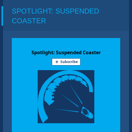
HANGING
SPOTLIGHT: SUSPENDED
COASTER