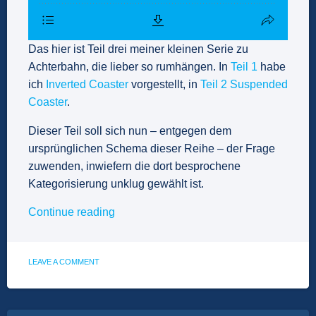
Das hier ist Teil drei meiner kleinen Serie zu
Achterbahn, die lieber so rumhängen. In
Teil 1
habe
ich
Inverted Coaster
vorgestellt, in
Teil 2
Suspended
Coaster
.
Dieser Teil soll sich nun – entgegen dem
ursprünglichen Schema dieser Reihe – der Frage
zuwenden, inwiefern die dort besprochene
Kategorisierung unklug gewählt ist.
„Spotlight:
Continue reading
Battle
of
the
ON
LEAVE A COMMENT
SPOTLIGHT:
Hanging“
BATTLE
OF
THE