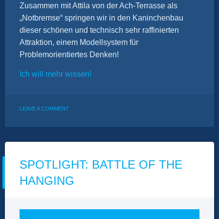
Zusammen mit Attila von der Ach-Terrasse als
„Notbremse“ springen wir in den Kaninchenbau
dieser schönen und technisch sehr raffinierten
Attraktion, einem Modellsystem für
Problemorientiertes Denken!
Ich will mehr wissen!
ON
LEAVE A COMMENT
SPOTLIGHT:
DER
SCHWUR
DES
KÄRNAN
SPOTLIGHT: BATTLE OF THE
HANGING