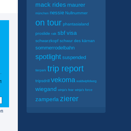
mack rides
maurer
nessie
Nullnummer
münchen
on tour
phantasialand
sbf visa
proslide
raik
schwarzkopf
schwur des kärnan
sommerrodelbahn
spotlight
suspended
trip report
tierpark
vekoma
tripsdrill
waldwipfelweg
wiegand
winja’s fear
winja’s force
zierer
zamperla
en