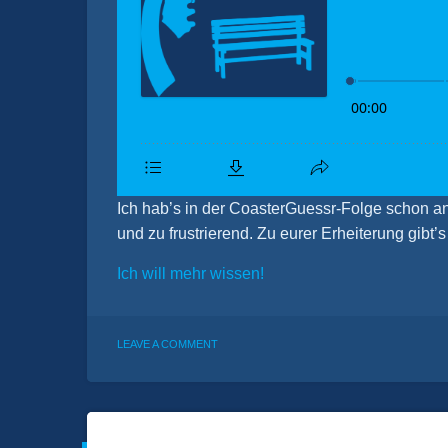
Ich hab’s in der CoasterGuessr-Folge schon an
und zu frustrierend. Zu eurer Erheiterung gibt
Ich will mehr wissen!
ON
LEAVE A COMMENT
BONUS:
COASTERGUESS
FAIL
COMPILATION