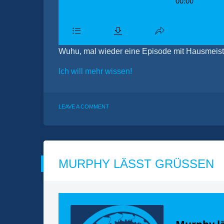
Wuhu, mal wieder eine Episode mit Hausmeist
Ich will mehr wissen!
ON
LEAVE A COMMENT
PAUSENBANK:
SUPER
SUBJEKTIVE
SACHEN
MURPHY LÄSST GRÜSSEN