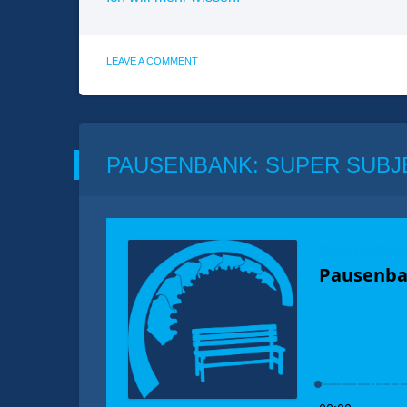
ON
LEAVE A COMMENT
PAUSENBANK:
COASTERGUESSR
PAUSENBANK: SUPER SUBJ