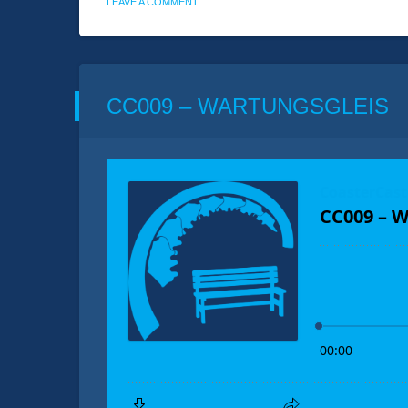
ON
LEAVE A COMMENT
MURPHY
LÄSST
GRÜSSEN
CC009 – WARTUNGSGLEIS