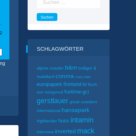
nach:
SCHLAGWÖRTER
ang
b&m
alpine coaster
bolliger &
corona
mabillard
crazy bats
europapark
finnland
fkf
fluch
funtime
gci
von novgorod
gerstlauer
great coasters
hansapark
international
intamin
huss
highlander
mack
inverted
interview